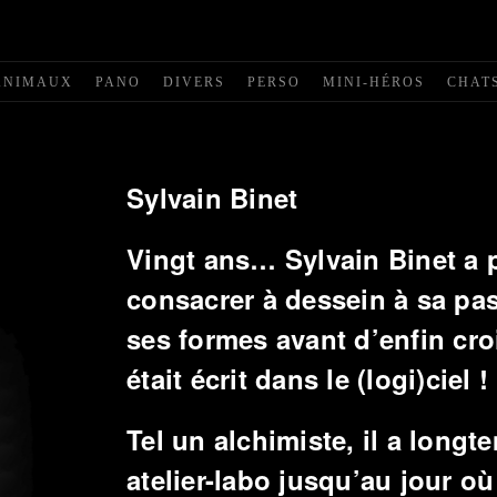
ANIMAUX
PANO
DIVERS
PERSO
MINI-HÉROS
CHAT
Sylvain Binet
Vingt ans… Sylvain Binet a 
consacrer à dessein à sa pa
ses formes avant d’enfin cro
était écrit dans le (logi)ciel !
Tel un alchimiste, il a long
atelier-labo jusqu’au jour où